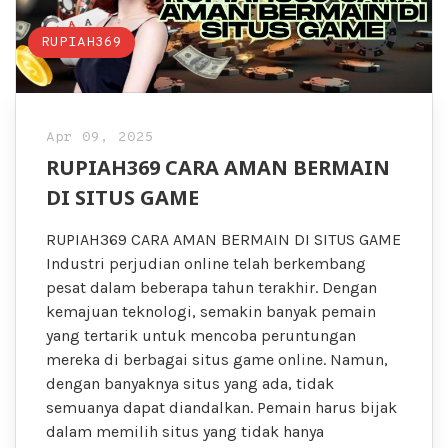
RUPIAH369
Apr 09, 2025
RUPIAH369 CARA AMAN BERMAIN
DI SITUS GAME
RUPIAH369 CARA AMAN BERMAIN DI SITUS GAME
Industri perjudian online telah berkembang
pesat dalam beberapa tahun terakhir. Dengan
kemajuan teknologi, semakin banyak pemain
yang tertarik untuk mencoba peruntungan
mereka di berbagai situs game online. Namun,
dengan banyaknya situs yang ada, tidak
semuanya dapat diandalkan. Pemain harus bijak
dalam memilih situs yang tidak hanya