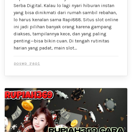
Serba Digital. Kalau lo lagi nyari hiburan instan
yang bisa dinikmati dari rumah sambil rebahan,
lo harus kenalan sama Rapi888. Situs slot online
ini jadi pilihan banyak orang karena gampang
diakses, tampilannya kece, dan yang paling
penting—bisa bikin cuan. Di tengah rutinitas
harian yang padat, main slot…
poswp rapi