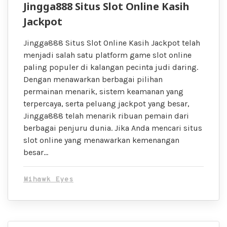
Jingga888 Situs Slot Online Kasih
Jackpot
Jingga888 Situs Slot Online Kasih Jackpot telah
menjadi salah satu platform game slot online
paling populer di kalangan pecinta judi daring.
Dengan menawarkan berbagai pilihan
permainan menarik, sistem keamanan yang
terpercaya, serta peluang jackpot yang besar,
Jingga888 telah menarik ribuan pemain dari
berbagai penjuru dunia. Jika Anda mencari situs
slot online yang menawarkan kemenangan
besar…
Mihawk Eyes