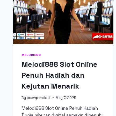
MELODI888
Melodi888 Slot Online
Penuh Hadiah dan
Kejutan Menarik
By
poswp melodi
May 7, 2025
Melodi888 Slot Online Penuh Hadiah
Dunia hiburan digital semakin dipenuhi