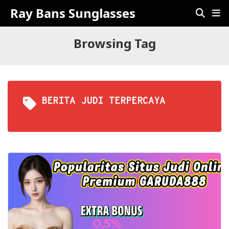
Ray Bans Sunglasses
Browsing Tag
BERITA JUDI TERPERCAYA