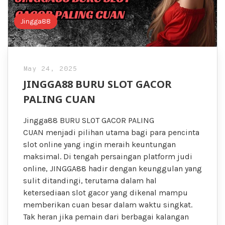
Jingga88
May 24, 2025
JINGGA88 BURU SLOT GACOR
PALING CUAN
Jingga88 BURU SLOT GACOR PALING
CUAN menjadi pilihan utama bagi para pencinta
slot online yang ingin meraih keuntungan
maksimal. Di tengah persaingan platform judi
online, JINGGA88 hadir dengan keunggulan yang
sulit ditandingi, terutama dalam hal
ketersediaan slot gacor yang dikenal mampu
memberikan cuan besar dalam waktu singkat.
Tak heran jika pemain dari berbagai kalangan