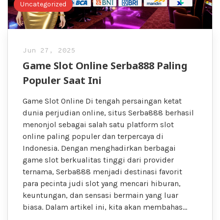
Uncategorized
Jun 27, 2025
Game Slot Online Serba888 Paling
Populer Saat Ini
Game Slot Online Di tengah persaingan ketat
dunia perjudian online, situs Serba888 berhasil
menonjol sebagai salah satu platform slot
online paling populer dan terpercaya di
Indonesia. Dengan menghadirkan berbagai
game slot berkualitas tinggi dari provider
ternama, Serba888 menjadi destinasi favorit
para pecinta judi slot yang mencari hiburan,
keuntungan, dan sensasi bermain yang luar
biasa. Dalam artikel ini, kita akan membahas…