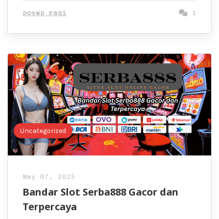
poswp rapi
1
Uncategorized
May 07, 2025
Bandar Slot Serba888 Gacor dan
Terpercaya