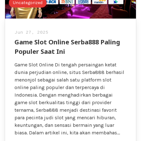
Uncategorized
Jun 27, 2025
Game Slot Online Serba888 Paling
Populer Saat Ini
Game Slot Online Di tengah persaingan ketat
dunia perjudian online, situs Serba888 berhasil
menonjol sebagai salah satu platform slot
online paling populer dan terpercaya di
Indonesia. Dengan menghadirkan berbagai
game slot berkualitas tinggi dari provider
ternama, Serba888 menjadi destinasi favorit
para pecinta judi slot yang mencari hiburan,
keuntungan, dan sensasi bermain yang luar
biasa. Dalam artikel ini, kita akan membahas…