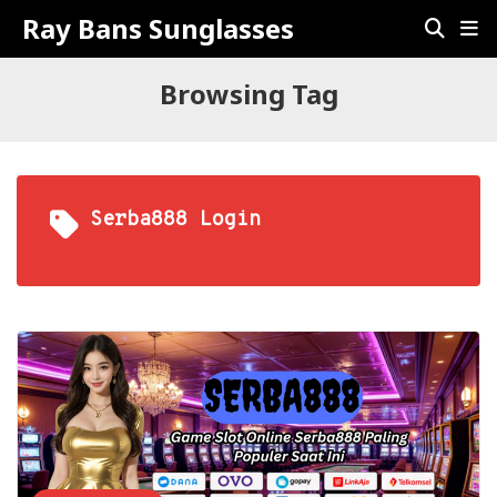
Ray Bans Sunglasses
Browsing Tag
Serba888 Login