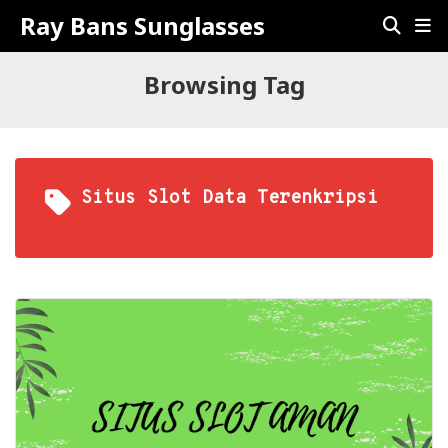
Ray Bans Sunglasses
Browsing Tag
Situs Slot Data Terenkripsi