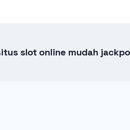
situs slot online mudah jackpo