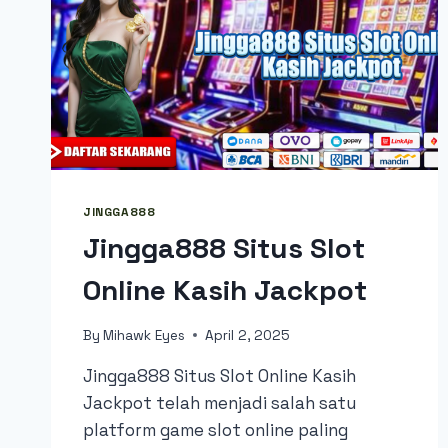
JINGGA888
Jingga888 Situs Slot
Online Kasih Jackpot
By
Mihawk Eyes
April 2, 2025
Jingga888 Situs Slot Online Kasih
Jackpot telah menjadi salah satu
platform game slot online paling