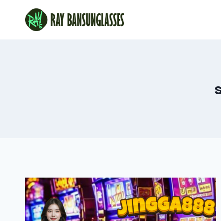
Skip
to
content