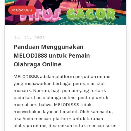
Melodi888
Jul 11, 2025
Panduan Menggunakan
MELODI888 untuk Pemain
Olahraga Online
MELODI888 adalah platform perjudian online
yang menawarkan berbagai permainan slot
menarik. Namun, bagi pemain yang tertarik
pada taruhan olahraga online, penting untuk
memahami bahwa MELODI888 tidak
menyediakan layanan tersebut. Oleh karena itu,
jika Anda mencari platform untuk taruhan
olahraga online, disarankan untuk mencari situs