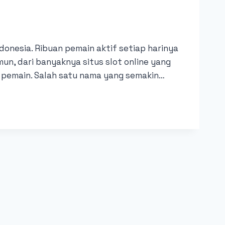
donesia. Ribuan pemain aktif setiap harinya
un, dari banyaknya situs slot online yang
 pemain. Salah satu nama yang semakin…