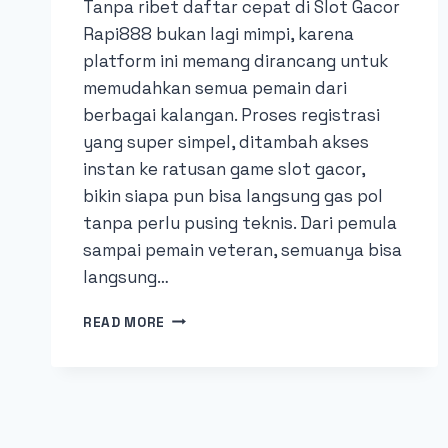
Tanpa ribet daftar cepat di Slot Gacor
Rapi888 bukan lagi mimpi, karena
platform ini memang dirancang untuk
memudahkan semua pemain dari
berbagai kalangan. Proses registrasi
yang super simpel, ditambah akses
instan ke ratusan game slot gacor,
bikin siapa pun bisa langsung gas pol
tanpa perlu pusing teknis. Dari pemula
sampai pemain veteran, semuanya bisa
langsung…
TANPA
READ MORE
RIBET
DAFTAR
CEPAT
DI
SLOT
GACOR