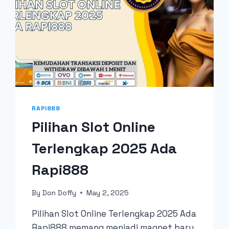
RAPI888
Pilihan Slot Online
Terlengkap 2025 Ada
Rapi888
By
Don Doffy
May 2, 2025
Pilihan Slot Online Terlengkap 2025 Ada
Rapi888 memang menjadi magnet baru