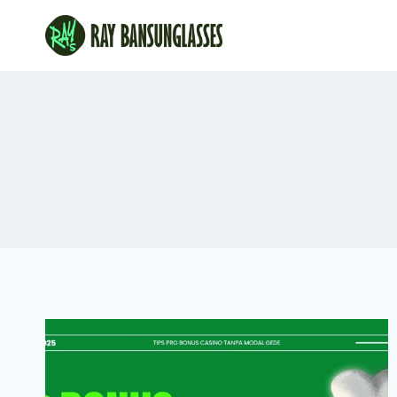
Skip
to
content