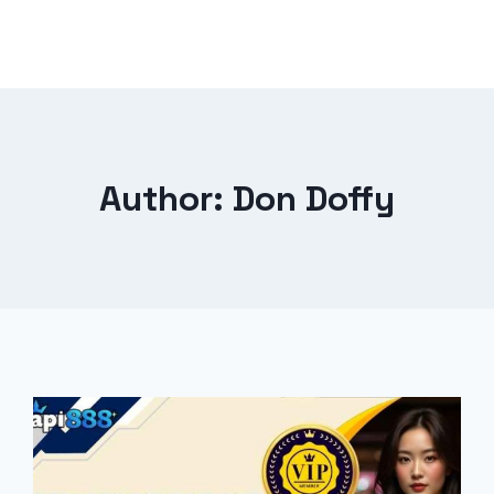
Author: Don Doffy