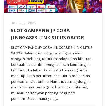
jingga888
Jul 28, 2025
SLOT GAMPANG JP COBA
JINGGA888 LINK SITUS GACOR
SLOT GAMPANG JP COBA JINGGA888 LINK SITUS
GACOR Dalam dunia digital yang semakin
canggih, peluang untuk mendapatkan hiburan
berkualitas sambil menghasilkan keuntungan
kini terbuka lebar. Salah satu tren yang terus
menunjukkan pertumbuhan luar biasa adalah
permainan slot online. Namun, seiring dengan
menjamurnya berbagai situs slot di internet,
muncul pertanyaan penting bagi para
pemain: “Situs mana yang…