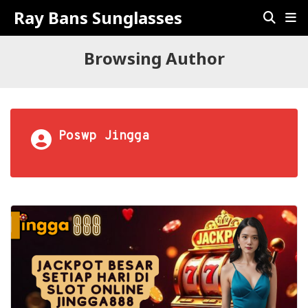
Ray Bans Sunglasses
Browsing Author
Poswp Jingga