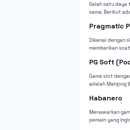
Salah satu daya 
sama. Berikut ada
Pragmatic P
Dikenal dengan s
memberikan scatt
PG Soft (Po
Game slot dengan
adalah Mahjong 
Habanero
Menawarkan gam
pemain yang ing