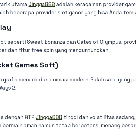
tarik utama
Jingga888
adalah keragaman provider gam
lah beberapa provider slot gacor yang bisa Anda temuka
lay
lot seperti Sweet Bonanza dan Gates of Olympus, provid
er dan fitur free spin yang menguntungkan.
cket Games Soft)
 grafis menarik dan animasi modern. Salah satu yang p
Ways 2.
e dengan RTP
Jingga888
tinggi dan volatilitas sedang
in bermain aman namun tetap berpotensi menang besar