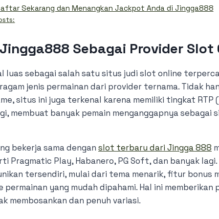
Daftar Sekarang dan Menangkan Jackpot Anda di Jingga888
osts:
Jingga888 Sebagai Provider Slot
l luas sebagai salah satu situs judi slot online terper
agam jenis permainan dari provider ternama. Tidak h
me, situs ini juga terkenal karena memiliki tingkat RTP 
ggi, membuat banyak pemain menganggapnya sebagai si
ang bekerja sama dengan
slot terbaru dari Jingga 888
m
ti Pragmatic Play, Habanero, PG Soft, dan banyak lagi
nikan tersendiri, mulai dari tema menarik, fitur bonus 
e permainan yang mudah dipahami. Hal ini memberikan
ak membosankan dan penuh variasi.