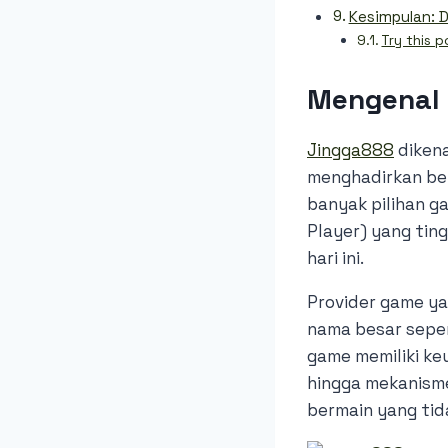
Kesimpulan: 
Try this p
Mengenal 
Jingga888
dikena
menghadirkan ber
banyak pilihan ga
Player) yang tin
hari ini.
Provider game y
nama besar seper
game memiliki keu
hingga mekanism
bermain yang tid