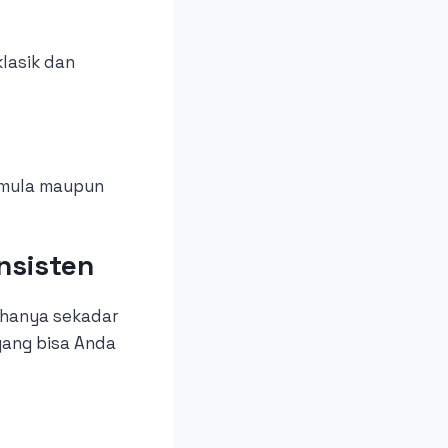
lasik dan
emula maupun
nsisten
 hanya sekadar
yang bisa Anda