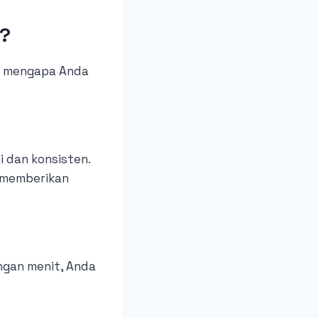
i?
at mengapa Anda
 dan konsisten.
g memberikan
ngan menit, Anda