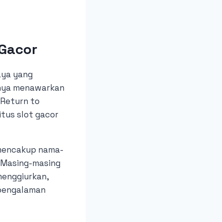
 Gacor
caya yang
anya menawarkan
(Return to
tus slot gacor
encakup nama-
. Masing-masing
menggiurkan,
 pengalaman