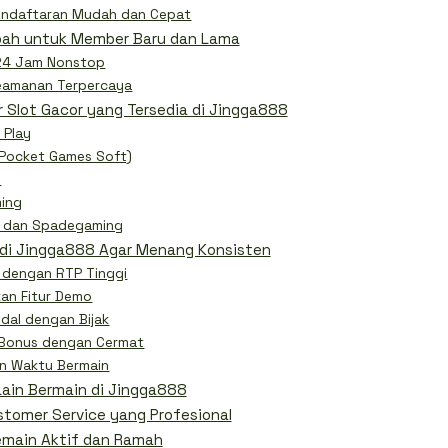
endaftaran Mudah dan Cepat
pah untuk Member Baru dan Lama
 24 Jam Nonstop
eamanan Terpercaya
r Slot Gacor yang Tersedia di Jingga888
 Play
(Pocket Games Soft)
o
ing
 dan Spadegaming
 di Jingga888 Agar Menang Konsisten
e dengan RTP Tinggi
an Fitur Demo
dal dengan Bijak
Bonus dengan Cermat
an Waktu Bermain
ain Bermain di Jingga888
tomer Service yang Profesional
main Aktif dan Ramah