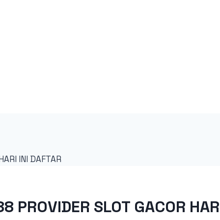
8 PROVIDER SLOT GACOR HARI