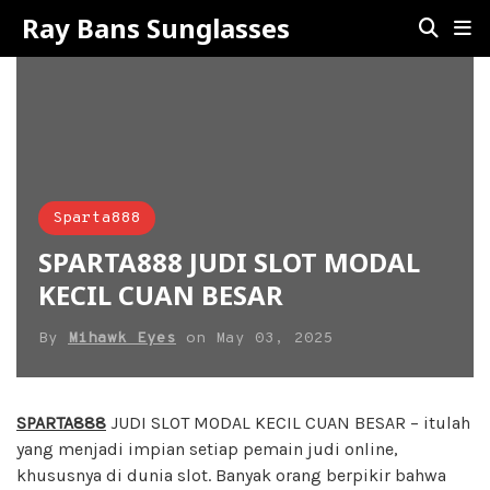
Ray Bans Sunglasses
Sparta888
SPARTA888 JUDI SLOT MODAL
KECIL CUAN BESAR
By
Mihawk Eyes
on
May 03, 2025
SPARTA888
JUDI SLOT MODAL KECIL CUAN BESAR – itulah
yang menjadi impian setiap pemain judi online,
khususnya di dunia slot. Banyak orang berpikir bahwa