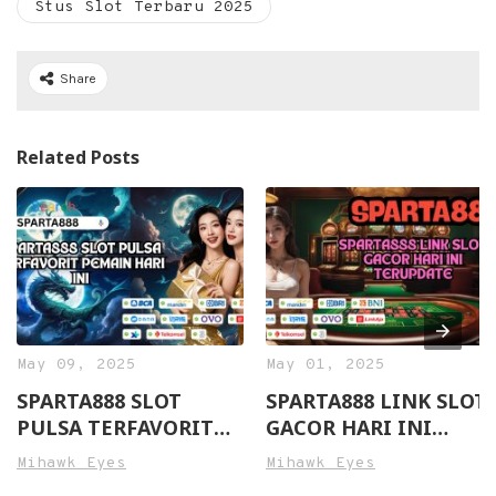
Stus Slot Terbaru 2025
Share
Related Posts
May 09, 2025
May 01, 2025
SPARTA888 SLOT
SPARTA888 LINK SLOT
PULSA TERFAVORIT
GACOR HARI INI
PEMAIN HARI INI
TERUPDATE
Mihawk Eyes
Mihawk Eyes