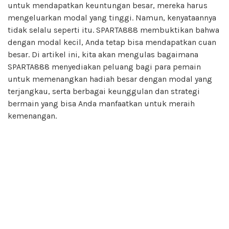
untuk mendapatkan keuntungan besar, mereka harus
mengeluarkan modal yang tinggi. Namun, kenyataannya
tidak selalu seperti itu. SPARTA888 membuktikan bahwa
dengan modal kecil, Anda tetap bisa mendapatkan cuan
besar. Di artikel ini, kita akan mengulas bagaimana
SPARTA888 menyediakan peluang bagi para pemain
untuk memenangkan hadiah besar dengan modal yang
terjangkau, serta berbagai keunggulan dan strategi
bermain yang bisa Anda manfaatkan untuk meraih
kemenangan.