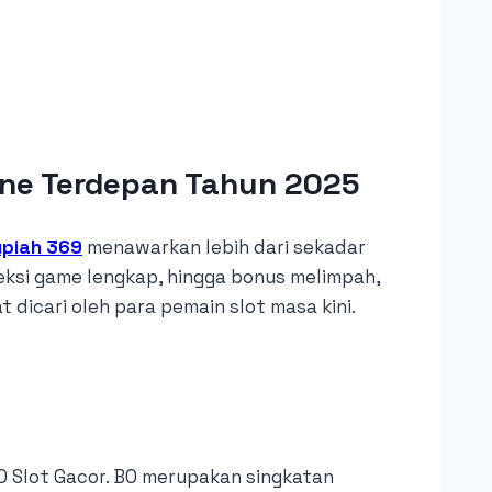
ine Terdepan Tahun 2025
piah 369
menawarkan lebih dari sekadar
eksi game lengkap, hingga bonus melimpah,
dicari oleh para pemain slot masa kini.
 BO Slot Gacor. BO merupakan singkatan