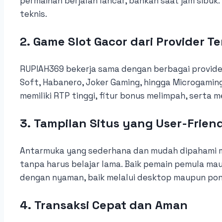
permainan berjalan lancar, bahkan saat jam sibuk
teknis.
2. Game Slot Gacor dari Provider Te
RUPIAH369 bekerja sama dengan berbagai provider
Soft, Habanero, Joker Gaming, hingga Microgaming
memiliki RTP tinggi, fitur bonus melimpah, serta m
3. Tampilan Situs yang User-Frien
Antarmuka yang sederhana dan mudah dipahami m
tanpa harus belajar lama. Baik pemain pemula mau
dengan nyaman, baik melalui desktop maupun pon
4. Transaksi Cepat dan Aman