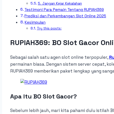
5. Jangan Kejar Kekalahan
Testimoni Para Pemain Tentang RUPIAH369
Prediksi dan Perkembangan Slot Online 2025
Kesimpulan
Try this posts:
RUPIAH369: BO Slot Gacor Onl
Sebagai salah satu agen slot online terpopuler,
Ru
permainan biasa. Dengan sistem server cepat, kol
RUPIAH369 memberikan paket lengkap yang sangat 
Apa Itu BO Slot Gacor?
Sebelum lebih jauh, mari kita pahami dulu istilah