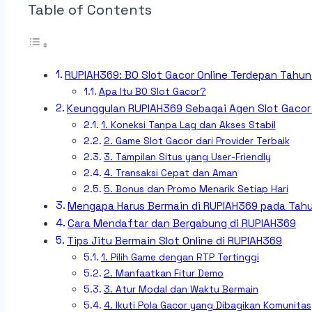
Table of Contents
RUPIAH369: BO Slot Gacor Online Terdepan Tahu
Apa Itu BO Slot Gacor?
Keunggulan RUPIAH369 Sebagai Agen Slot Gacor
1. Koneksi Tanpa Lag dan Akses Stabil
2. Game Slot Gacor dari Provider Terbaik
3. Tampilan Situs yang User-Friendly
4. Transaksi Cepat dan Aman
5. Bonus dan Promo Menarik Setiap Hari
Mengapa Harus Bermain di RUPIAH369 pada Tah
Cara Mendaftar dan Bergabung di RUPIAH369
Tips Jitu Bermain Slot Online di RUPIAH369
1. Pilih Game dengan RTP Tertinggi
2. Manfaatkan Fitur Demo
3. Atur Modal dan Waktu Bermain
4. Ikuti Pola Gacor yang Dibagikan Komunitas