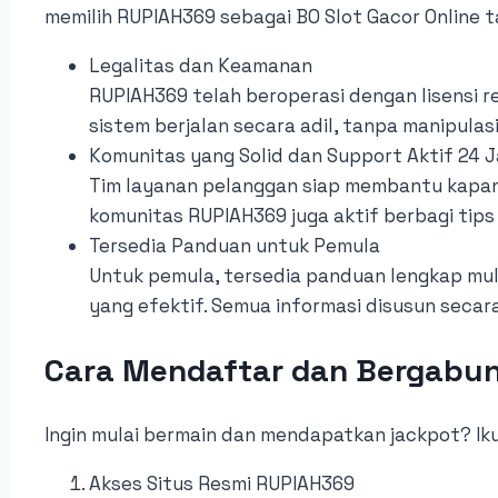
memilih RUPIAH369 sebagai BO Slot Gacor Online 
Legalitas dan Keamanan
RUPIAH369 telah beroperasi dengan lisensi r
sistem berjalan secara adil, tanpa manipulasi
Komunitas yang Solid dan Support Aktif 24 
Tim layanan pelanggan siap membantu kapan 
komunitas RUPIAH369 juga aktif berbagi tips 
Tersedia Panduan untuk Pemula
Untuk pemula, tersedia panduan lengkap mulai
yang efektif. Semua informasi disusun seca
Cara Mendaftar dan Bergabun
Ingin mulai bermain dan mendapatkan jackpot? Ik
Akses Situs Resmi RUPIAH369