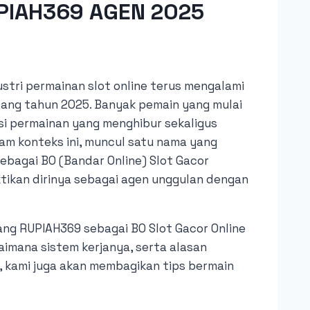
PIAH369 AGEN 2025
stri permainan slot online terus mengalami
lang tahun 2025. Banyak pemain yang mulai
asi permainan yang menghibur sekaligus
m konteks ini, muncul satu nama yang
ebagai BO (Bandar Online) Slot Gacor
tikan dirinya sebagai agen unggulan dengan
ng RUPIAH369 sebagai BO Slot Gacor Online
aimana sistem kerjanya, serta alasan
, kami juga akan membagikan tips bermain