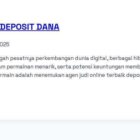
 DEPOSIT DANA
2025
ngah pesatnya perkembangan dunia digital, berbagai hi
am permainan menarik, serta potensi keuntungan membu
rmain adalah menemukan agen judi online terbaik depos