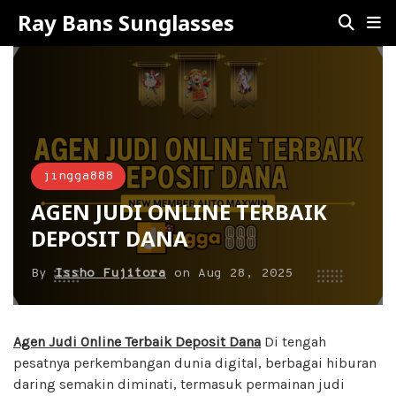
Ray Bans Sunglasses
jingga888
AGEN JUDI ONLINE TERBAIK
DEPOSIT DANA
By
Issho Fujitora
on
Aug 28, 2025
Agen Judi Online Terbaik Deposit Dana
Di tengah
pesatnya perkembangan dunia digital, berbagai hiburan
daring semakin diminati, termasuk permainan judi