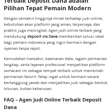
Terbaik Deposit Dana adalah
Pilihan Tepat Pemain Modern
Dengan semakin tingginya minat terhadap judi online,
kebutuhan akan platform yang aman, terpercaya, dan
praktis juga meningkat. Agen judi online terbaik yang
mendukung
deposit via Dana
memberikan solusi ideal
bagi pemain Indonesia yang ingin bermain dengan
nyaman tanpa repot.
Kemudahan transaksi, keamanan data, ragam permainan
lengkap, serta layanan profesional menjadikan platform
semacam ini sebagai tempat terbaik untuk menikmati
permainan favorit. Tetap ingat untuk bermain secara
bertanggung jawab dan menjadikan judi sebagai bentuk
hiburan, bukan keharusan.
FAQ – Agen Judi Online Terbaik Deposit
Dana