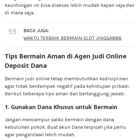
keuntungan ini bisa diakses lebih mudah kapan saja dan
di mana saja.
BACA JUGA:
WAKTU TERBAIK BERMAIN SLOT JINGGA888
Tips Bermain Aman di Agen Judi Online
Deposit Dana
Bermain judi online tetap membutuhkan kedisiplinan
agar tidak berdampak negatif pada kehidupan pribadi.
Berikut beberapa tips aman dan bertanggung jawab:
1. Gunakan Dana Khusus untuk Bermain
Jangan mencampur saldo bermain dengan dana
kebutuhan pokok. Buat akun Dana terpisah jika perlu
agar pengelolaan lebih mudah.