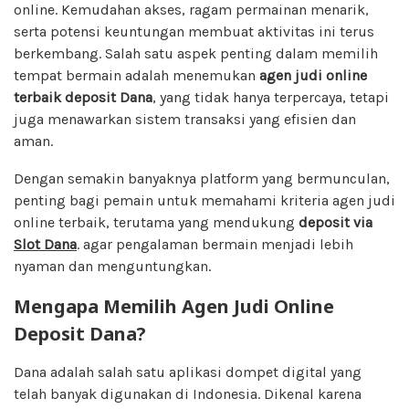
online. Kemudahan akses, ragam permainan menarik,
serta potensi keuntungan membuat aktivitas ini terus
berkembang. Salah satu aspek penting dalam memilih
tempat bermain adalah menemukan
agen judi online
terbaik deposit Dana
, yang tidak hanya terpercaya, tetapi
juga menawarkan sistem transaksi yang efisien dan
aman.
Dengan semakin banyaknya platform yang bermunculan,
penting bagi pemain untuk memahami kriteria agen judi
online terbaik, terutama yang mendukung
deposit via
Slot Dana
. agar pengalaman bermain menjadi lebih
nyaman dan menguntungkan.
Mengapa Memilih Agen Judi Online
Deposit Dana?
Dana adalah salah satu aplikasi dompet digital yang
telah banyak digunakan di Indonesia. Dikenal karena