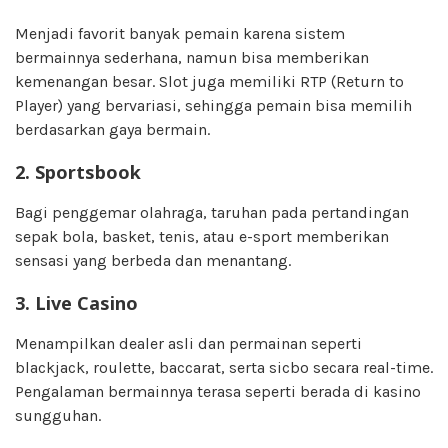
Menjadi favorit banyak pemain karena sistem
bermainnya sederhana, namun bisa memberikan
kemenangan besar. Slot juga memiliki RTP (Return to
Player) yang bervariasi, sehingga pemain bisa memilih
berdasarkan gaya bermain.
2. Sportsbook
Bagi penggemar olahraga, taruhan pada pertandingan
sepak bola, basket, tenis, atau e-sport memberikan
sensasi yang berbeda dan menantang.
3. Live Casino
Menampilkan dealer asli dan permainan seperti
blackjack, roulette, baccarat, serta sicbo secara real-time.
Pengalaman bermainnya terasa seperti berada di kasino
sungguhan.