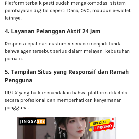
Platform terbaik pasti sudah mengakomodasi sistem
pembayaran digital seperti Dana, OVO, maupun e-wallet
lainnya.
4. Layanan Pelanggan Aktif 24 Jam
Respons cepat dari customer service menjadi tanda
bahwa agen tersebut serius dalam melayani kebutuhan
pemain.
5. Tampilan Situs yang Responsif dan Ramah
Pengguna
UI/UX yang baik menandakan bahwa platform dikelola
secara profesional dan memperhatikan kenyamanan
pengguna.