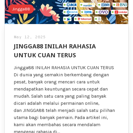
Jingga88
May 12, 2025
JINGGA88 INILAH RAHASIA
UNTUK CUAN TERUS
Jingga88 INILAH RAHASIA UNTUK CUAN TERUS
Di dunia yang semakin berkembang dengan
pesat, banyak orang mencari cara untuk
mendapatkan keuntungan secara cepat dan
mudah. Salah satu cara yang paling banyak
dicari adalah melalui permainan online,
dan JINGGA88 telah menjadi salah satu pilihan
utama bagi banyak pemain. Pada artikel ini,
kami akan membahas secara mendalam
mengenai rahasia di…