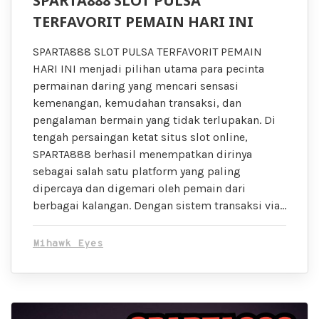
SPARTA888 SLOT PULSA
TERFAVORIT PEMAIN HARI INI
SPARTA888 SLOT PULSA TERFAVORIT PEMAIN
HARI INI menjadi pilihan utama para pecinta
permainan daring yang mencari sensasi
kemenangan, kemudahan transaksi, dan
pengalaman bermain yang tidak terlupakan. Di
tengah persaingan ketat situs slot online,
SPARTA888 berhasil menempatkan dirinya
sebagai salah satu platform yang paling
dipercaya dan digemari oleh pemain dari
berbagai kalangan. Dengan sistem transaksi via…
Mihawk Eyes