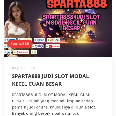
Sparta888
May 03, 2025
SPARTA888 JUDI SLOT MODAL
KECIL CUAN BESAR
SPARTA888 JUDI SLOT MODAL KECIL CUAN
BESAR – itulah yang menjadi impian setiap
pemain judi online, khususnya di dunia slot.
Banyak orang berpikir bahwa untuk