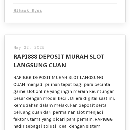
Mihawk Eyes
May 22, 2025
RAPI888 DEPOSIT MURAH SLOT
LANGSUNG CUAN
RAPI888 DEPOSIT MURAH SLOT LANGSUNG
CUAN menjadi pilihan tepat bagi para pecinta
game slot online yang ingin meraih keuntungan
besar dengan modal kecil. Di era digital saat ini,
kemudahan dalam melakukan deposit serta
peluang cuan dari permainan slot menjadi
faktor utama yang dicari para pemain. RAPI888
hadir sebagai solusi ideal dengan sistem