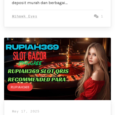
deposit murah dan berbagai…
Mihawk Eyes
1
RUPIAH369
May 17, 2025