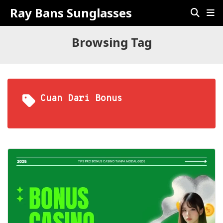
Ray Bans Sunglasses
Browsing Tag
Cuan Dari Bonus