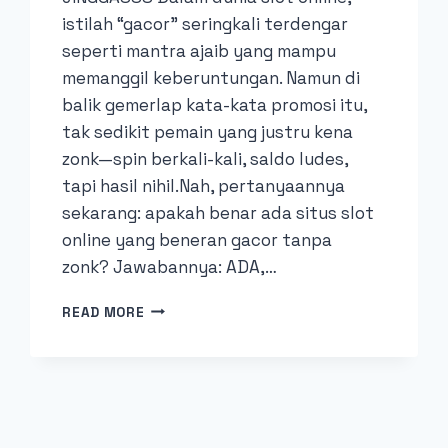
istilah “gacor” seringkali terdengar
seperti mantra ajaib yang mampu
memanggil keberuntungan. Namun di
balik gemerlap kata-kata promosi itu,
tak sedikit pemain yang justru kena
zonk—spin berkali-kali, saldo ludes,
tapi hasil nihil.Nah, pertanyaannya
sekarang: apakah benar ada situs slot
online yang beneran gacor tanpa
zonk? Jawabannya: ADA,…
SLOT
READ MORE
GACOR
TANPA
ZONK?
MAINKAN
DI
JINGGA888