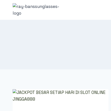
Skip
to
content