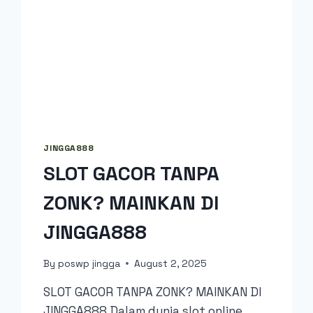
JINGGA888
SLOT GACOR TANPA
ZONK? MAINKAN DI
JINGGA888
By
poswp jingga
August 2, 2025
SLOT GACOR TANPA ZONK? MAINKAN DI
JINGGA888 Dalam dunia slot online,