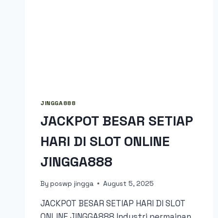
JINGGA888
JACKPOT BESAR SETIAP
HARI DI SLOT ONLINE
JINGGA888
By
poswp jingga
August 5, 2025
JACKPOT BESAR SETIAP HARI DI SLOT
ONLINE JINGGA888 Industri permainan