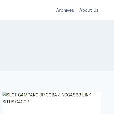
Archives
About Us