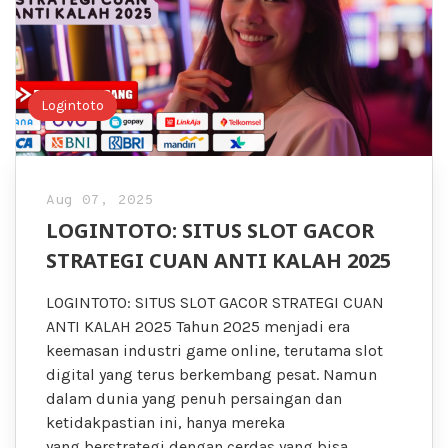
Logintoto
Aug 07, 2025
LOGINTOTO: SITUS SLOT GACOR
STRATEGI CUAN ANTI KALAH 2025
LOGINTOTO: SITUS SLOT GACOR STRATEGI CUAN
ANTI KALAH 2025 Tahun 2025 menjadi era
keemasan industri game online, terutama slot
digital yang terus berkembang pesat. Namun
dalam dunia yang penuh persaingan dan
ketidakpastian ini, hanya mereka
yang berstrategi dengan cerdas yang bisa