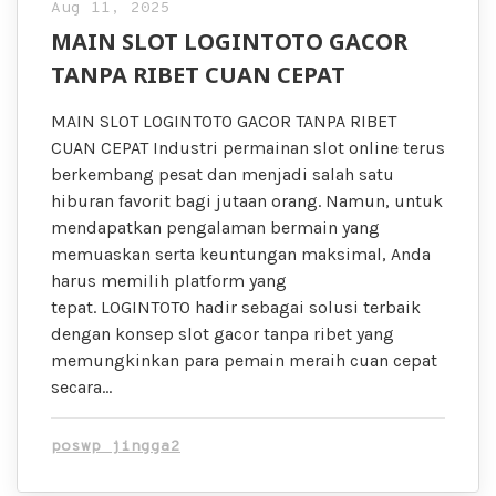
Aug 11, 2025
MAIN SLOT LOGINTOTO GACOR
TANPA RIBET CUAN CEPAT
MAIN SLOT LOGINTOTO GACOR TANPA RIBET
CUAN CEPAT Industri permainan slot online terus
berkembang pesat dan menjadi salah satu
hiburan favorit bagi jutaan orang. Namun, untuk
mendapatkan pengalaman bermain yang
memuaskan serta keuntungan maksimal, Anda
harus memilih platform yang
tepat. LOGINTOTO hadir sebagai solusi terbaik
dengan konsep slot gacor tanpa ribet yang
memungkinkan para pemain meraih cuan cepat
secara…
poswp jingga2