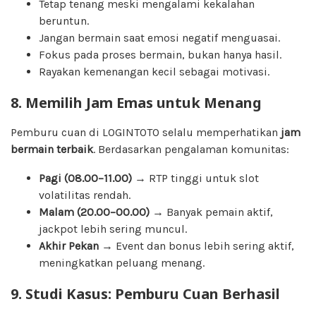
Tetap tenang meski mengalami kekalahan
beruntun.
Jangan bermain saat emosi negatif menguasai.
Fokus pada proses bermain, bukan hanya hasil.
Rayakan kemenangan kecil sebagai motivasi.
8. Memilih Jam Emas untuk Menang
Pemburu cuan di LOGINTOTO selalu memperhatikan
jam
bermain terbaik
. Berdasarkan pengalaman komunitas:
Pagi (08.00–11.00)
→ RTP tinggi untuk slot
volatilitas rendah.
Malam (20.00–00.00)
→ Banyak pemain aktif,
jackpot lebih sering muncul.
Akhir Pekan
→ Event dan bonus lebih sering aktif,
meningkatkan peluang menang.
9. Studi Kasus: Pemburu Cuan Berhasil