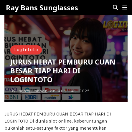
Ray Bans Sunglasses
Logintoto
JURUS HEBAT PEMBURU CUAN
BESAR TIAP HARI DI
LOGINTOTO
By
poswp besar
on
Aug 14, 2025
JURUS HEBAT PEMBURU CUAN BESAR TIAP HARI DI
LOGINTOTO Di dunia slot online, keberuntungan
bukanlah satu-satunya faktor yang menentukan