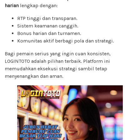
harian
lengkap dengan:
RTP tinggi dan transparan.
Sistem keamanan canggih.
Bonus harian dan turnamen.
Komunitas aktif berbagi pola dan strategi.
Bagi pemain serius yang ingin cuan konsisten,
LOGINTOTO adalah pilihan terbaik. Platform ini
memudahkan eksekusi strategi sambil tetap
menyenangkan dan aman.