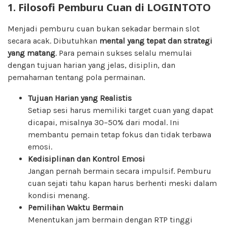
1. Filosofi Pemburu Cuan di LOGINTOTO
Menjadi pemburu cuan bukan sekadar bermain slot
secara acak. Dibutuhkan
mental yang tepat dan strategi
yang matang
. Para pemain sukses selalu memulai
dengan tujuan harian yang jelas, disiplin, dan
pemahaman tentang pola permainan.
Tujuan Harian yang Realistis
Setiap sesi harus memiliki target cuan yang dapat
dicapai, misalnya 30–50% dari modal. Ini
membantu pemain tetap fokus dan tidak terbawa
emosi.
Kedisiplinan dan Kontrol Emosi
Jangan pernah bermain secara impulsif. Pemburu
cuan sejati tahu kapan harus berhenti meski dalam
kondisi menang.
Pemilihan Waktu Bermain
Menentukan jam bermain dengan RTP tinggi