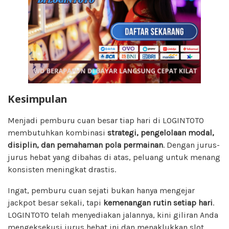
Kesimpulan
Menjadi pemburu cuan besar tiap hari di LOGINTOTO
membutuhkan kombinasi
strategi, pengelolaan modal,
disiplin, dan pemahaman pola permainan
. Dengan jurus-
jurus hebat yang dibahas di atas, peluang untuk menang
konsisten meningkat drastis.
Ingat, pemburu cuan sejati bukan hanya mengejar
jackpot besar sekali, tapi
kemenangan rutin setiap hari
.
LOGINTOTO telah menyediakan jalannya, kini giliran Anda
mengeksekusi jurus hebat ini dan menaklukkan slot