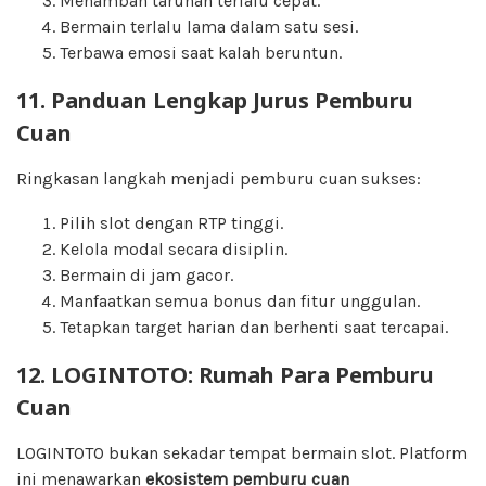
Menambah taruhan terlalu cepat.
Bermain terlalu lama dalam satu sesi.
Terbawa emosi saat kalah beruntun.
11. Panduan Lengkap Jurus Pemburu
Cuan
Ringkasan langkah menjadi pemburu cuan sukses:
Pilih slot dengan RTP tinggi.
Kelola modal secara disiplin.
Bermain di jam gacor.
Manfaatkan semua bonus dan fitur unggulan.
Tetapkan target harian dan berhenti saat tercapai.
12. LOGINTOTO: Rumah Para Pemburu
Cuan
LOGINTOTO bukan sekadar tempat bermain slot. Platform
ini menawarkan
ekosistem pemburu cuan