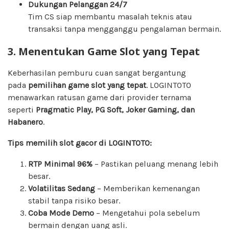
Dukungan Pelanggan 24/7
Tim CS siap membantu masalah teknis atau
transaksi tanpa mengganggu pengalaman bermain.
3. Menentukan Game Slot yang Tepat
Keberhasilan pemburu cuan sangat bergantung
pada
pemilihan game slot yang tepat
. LOGINTOTO
menawarkan ratusan game dari provider ternama
seperti
Pragmatic Play, PG Soft, Joker Gaming, dan
Habanero
.
Tips memilih slot gacor di LOGINTOTO:
RTP Minimal 96%
– Pastikan peluang menang lebih
besar.
Volatilitas Sedang
– Memberikan kemenangan
stabil tanpa risiko besar.
Coba Mode Demo
– Mengetahui pola sebelum
bermain dengan uang asli.