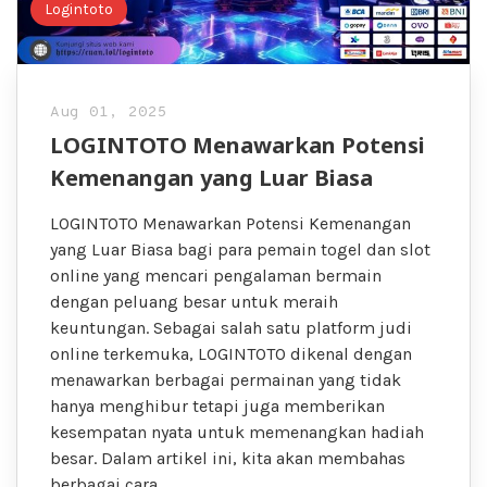
Logintoto
Aug 01, 2025
LOGINTOTO Menawarkan Potensi
Kemenangan yang Luar Biasa
LOGINTOTO Menawarkan Potensi Kemenangan
yang Luar Biasa bagi para pemain togel dan slot
online yang mencari pengalaman bermain
dengan peluang besar untuk meraih
keuntungan. Sebagai salah satu platform judi
online terkemuka, LOGINTOTO dikenal dengan
menawarkan berbagai permainan yang tidak
hanya menghibur tetapi juga memberikan
kesempatan nyata untuk memenangkan hadiah
besar. Dalam artikel ini, kita akan membahas
berbagai cara…