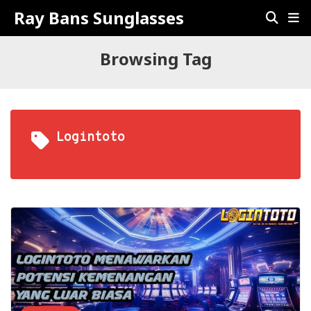
Ray Bans Sunglasses
Browsing Tag
Logintoto