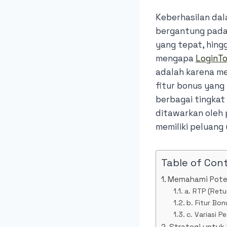
Keberhasilan dal
bergantung pada
yang tepat, hing
mengapa
LoginTo
adalah karena me
fitur bonus yang
berbagai tingkat
ditawarkan oleh 
memiliki peluan
Table of Con
Memahami Pote
a. RTP (Retu
b. Fitur B
c. Variasi 
Strategi untuk