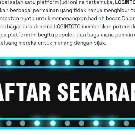
gai salah satu platform judi online terkemuka,
LOGINT
an berbagai permainan yang tidak hanya menghibur te
patan nyata untuk memenangkan hadiah besar. Dalam ar
erbagai cara di mana
LOGINTOTO
memberikan potensi 
apa platform ini begitu populer, dan bagaimana pemain
eluang mereka untuk menang dengan bijak.