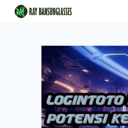
Skip
to
content