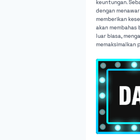
keuntungan. Seba
dengan menawark
memberikan kesem
akan membahas b
luar biasa, meng
memaksimalkan p