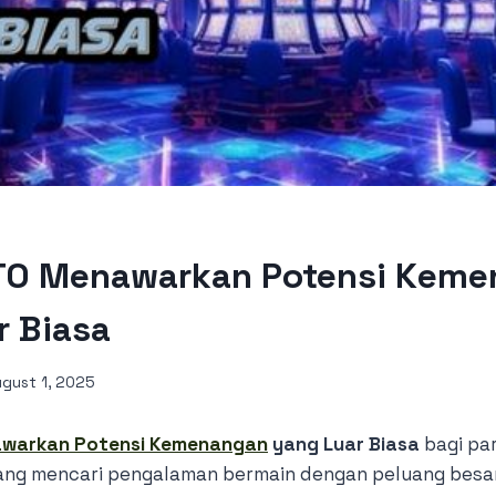
TO Menawarkan Potensi Keme
r Biasa
gust 1, 2025
warkan Potensi Kemenangan
yang Luar Biasa
bagi pa
yang mencari pengalaman bermain dengan peluang besa