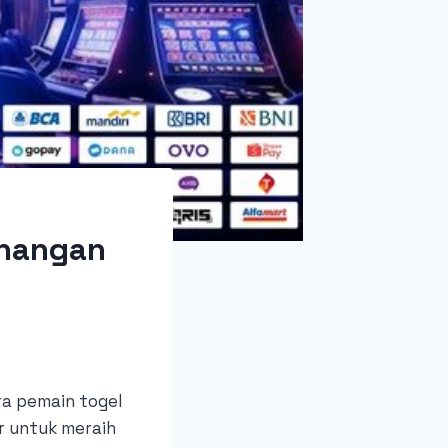
nangan
ra pemain togel
r untuk meraih