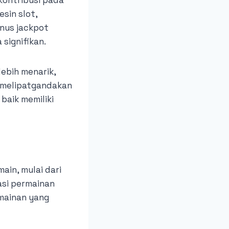
sin slot,
onus jackpot
signifikan.
ebih menarik,
 melipatgandakan
baik memiliki
ain, mulai dari
asi permainan
mainan yang