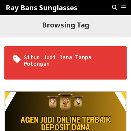
Ray Bans Sunglasses
Browsing Tag
Situs Judi Dana Tanpa
Potongan