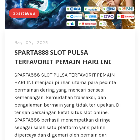
Sparta888
May 09, 2025
SPARTA888 SLOT PULSA
TERFAVORIT PEMAIN HARI INI
SPARTA888 SLOT PULSA TERFAVORIT PEMAIN
HARI INI menjadi pilihan utama para pecinta
permainan daring yang mencari sensasi
kemenangan, kemudahan transaksi, dan
pengalaman bermain yang tidak terlupakan. Di
tengah persaingan ketat situs slot online,
SPARTA888 berhasil menempatkan dirinya
sebagai salah satu platform yang paling
dipercaya dan digemari oleh pemain dari