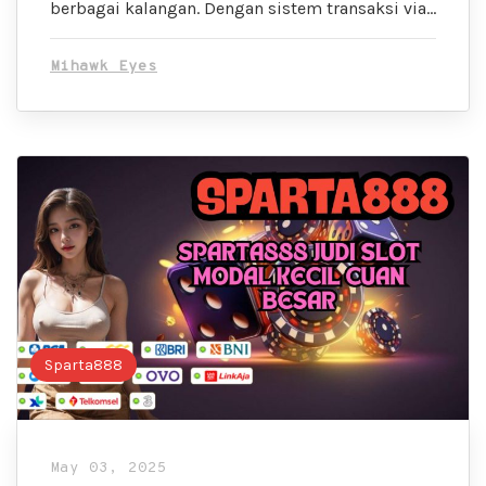
berbagai kalangan. Dengan sistem transaksi via…
Mihawk Eyes
Sparta888
May 03, 2025