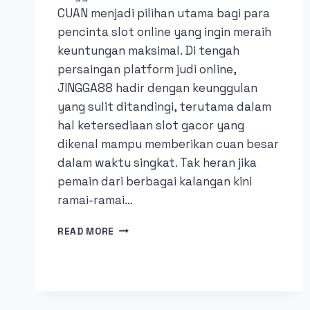
CUAN menjadi pilihan utama bagi para
pencinta slot online yang ingin meraih
keuntungan maksimal. Di tengah
persaingan platform judi online,
JINGGA88 hadir dengan keunggulan
yang sulit ditandingi, terutama dalam
hal ketersediaan slot gacor yang
dikenal mampu memberikan cuan besar
dalam waktu singkat. Tak heran jika
pemain dari berbagai kalangan kini
ramai-ramai…
JINGGA88 BURU
READ MORE
SLOT
GACOR
PALING
CUAN