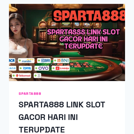
TERUS
SPARTA888
SPARTA888 LINK SLOT
GACOR HARI INI
TERUPDATE