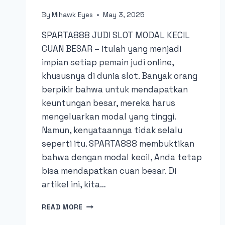
By
Mihawk Eyes
May 3, 2025
SPARTA888 JUDI SLOT MODAL KECIL
CUAN BESAR – itulah yang menjadi
impian setiap pemain judi online,
khususnya di dunia slot. Banyak orang
berpikir bahwa untuk mendapatkan
keuntungan besar, mereka harus
mengeluarkan modal yang tinggi.
Namun, kenyataannya tidak selalu
seperti itu. SPARTA888 membuktikan
bahwa dengan modal kecil, Anda tetap
bisa mendapatkan cuan besar. Di
artikel ini, kita…
SPARTA888 JUDI
READ MORE
SLOT