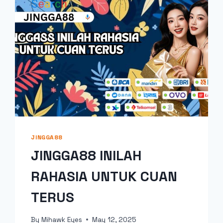
JINGGA88
JINGGA88 INILAH
RAHASIA UNTUK CUAN
TERUS
By
Mihawk Eyes
May 12, 2025