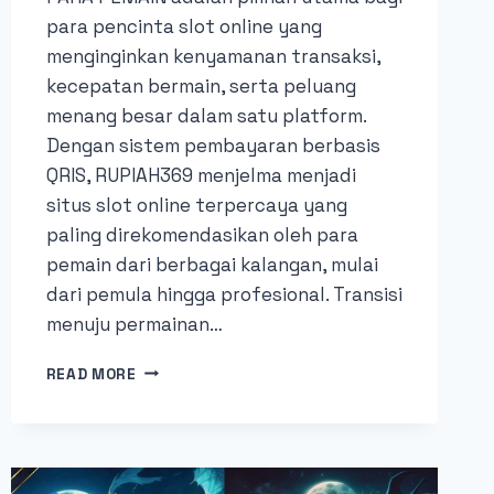
para pencinta slot online yang
menginginkan kenyamanan transaksi,
kecepatan bermain, serta peluang
menang besar dalam satu platform.
Dengan sistem pembayaran berbasis
QRIS, RUPIAH369 menjelma menjadi
situs slot online terpercaya yang
paling direkomendasikan oleh para
pemain dari berbagai kalangan, mulai
dari pemula hingga profesional. Transisi
menuju permainan…
RUPIAH369 SLOT
READ MORE
QRIS
RECOMMENDED
PARA
PEMAIN