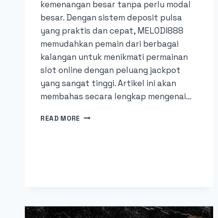
kemenangan besar tanpa perlu modal
besar. Dengan sistem deposit pulsa
yang praktis dan cepat, MELODI888
memudahkan pemain dari berbagai
kalangan untuk menikmati permainan
slot online dengan peluang jackpot
yang sangat tinggi. Artikel ini akan
membahas secara lengkap mengenai…
MELODI888
READ MORE
GACOR
SLOT
ONLINE
MODAL
PULSA