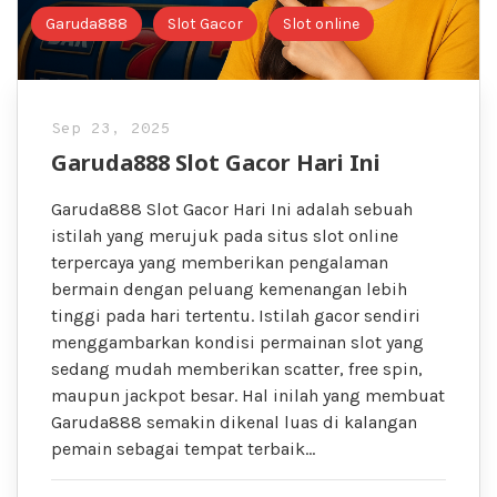
Garuda888
Slot Gacor
Slot online
Sep 23, 2025
Garuda888 Slot Gacor Hari Ini
Garuda888 Slot Gacor Hari Ini adalah sebuah
istilah yang merujuk pada situs slot online
terpercaya yang memberikan pengalaman
bermain dengan peluang kemenangan lebih
tinggi pada hari tertentu. Istilah gacor sendiri
menggambarkan kondisi permainan slot yang
sedang mudah memberikan scatter, free spin,
maupun jackpot besar. Hal inilah yang membuat
Garuda888 semakin dikenal luas di kalangan
pemain sebagai tempat terbaik…