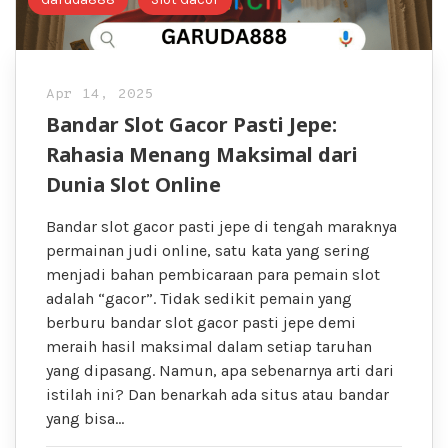
Apr 14, 2025
Bandar Slot Gacor Pasti Jepe:
Rahasia Menang Maksimal dari
Dunia Slot Online
Bandar slot gacor pasti jepe di tengah maraknya
permainan judi online, satu kata yang sering
menjadi bahan pembicaraan para pemain slot
adalah “gacor”. Tidak sedikit pemain yang
berburu bandar slot gacor pasti jepe demi
meraih hasil maksimal dalam setiap taruhan
yang dipasang. Namun, apa sebenarnya arti dari
istilah ini? Dan benarkah ada situs atau bandar
yang bisa…