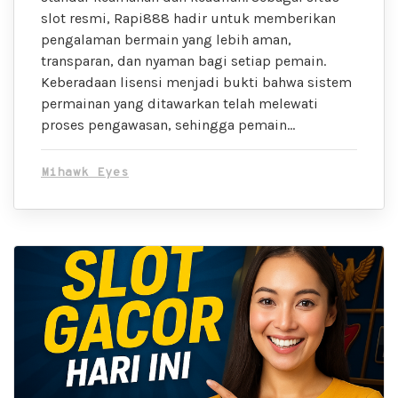
slot resmi, Rapi888 hadir untuk memberikan
pengalaman bermain yang lebih aman,
transparan, dan nyaman bagi setiap pemain.
Keberadaan lisensi menjadi bukti bahwa sistem
permainan yang ditawarkan telah melewati
proses pengawasan, sehingga pemain…
Mihawk Eyes