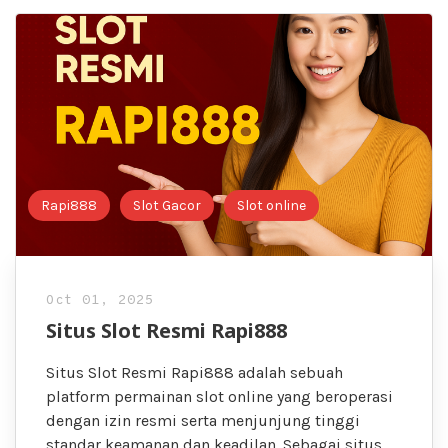
Rapi888
Slot Gacor
Slot online
Oct 01, 2025
Situs Slot Resmi Rapi888
Situs Slot Resmi Rapi888 adalah sebuah
platform permainan slot online yang beroperasi
dengan izin resmi serta menjunjung tinggi
standar keamanan dan keadilan. Sebagai situs