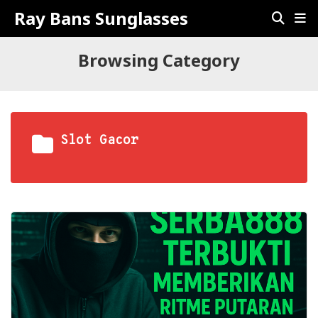
Ray Bans Sunglasses
Browsing Category
Slot Gacor