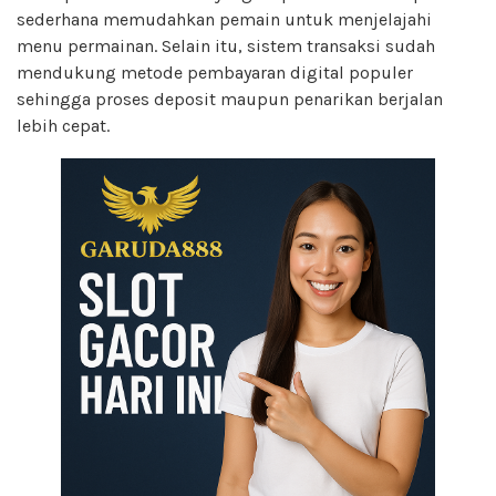
sederhana memudahkan pemain untuk menjelajahi
menu permainan. Selain itu, sistem transaksi sudah
mendukung metode pembayaran digital populer
sehingga proses deposit maupun penarikan berjalan
lebih cepat.