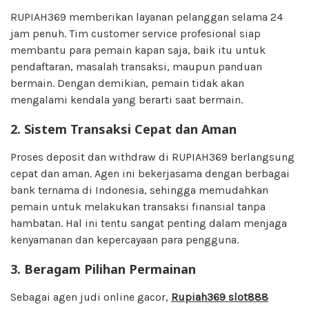
RUPIAH369 memberikan layanan pelanggan selama 24
jam penuh. Tim customer service profesional siap
membantu para pemain kapan saja, baik itu untuk
pendaftaran, masalah transaksi, maupun panduan
bermain. Dengan demikian, pemain tidak akan
mengalami kendala yang berarti saat bermain.
2. Sistem Transaksi Cepat dan Aman
Proses deposit dan withdraw di RUPIAH369 berlangsung
cepat dan aman. Agen ini bekerjasama dengan berbagai
bank ternama di Indonesia, sehingga memudahkan
pemain untuk melakukan transaksi finansial tanpa
hambatan. Hal ini tentu sangat penting dalam menjaga
kenyamanan dan kepercayaan para pengguna.
3. Beragam Pilihan Permainan
Sebagai agen judi online gacor,
Rupiah369 slot888