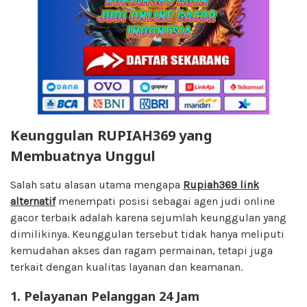
Keunggulan RUPIAH369 yang
Membuatnya Unggul
Salah satu alasan utama mengapa
Rupiah369 link
alternatif
menempati posisi sebagai agen judi online
gacor terbaik adalah karena sejumlah keunggulan yang
dimilikinya. Keunggulan tersebut tidak hanya meliputi
kemudahan akses dan ragam permainan, tetapi juga
terkait dengan kualitas layanan dan keamanan.
1. Pelayanan Pelanggan 24 Jam