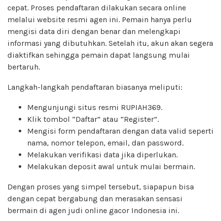
cepat. Proses pendaftaran dilakukan secara online
melalui website resmi agen ini. Pemain hanya perlu
mengisi data diri dengan benar dan melengkapi
informasi yang dibutuhkan. Setelah itu, akun akan segera
diaktifkan sehingga pemain dapat langsung mulai
bertaruh.
Langkah-langkah pendaftaran biasanya meliputi:
Mengunjungi situs resmi RUPIAH369.
Klik tombol “Daftar” atau “Register”.
Mengisi form pendaftaran dengan data valid seperti
nama, nomor telepon, email, dan password.
Melakukan verifikasi data jika diperlukan.
Melakukan deposit awal untuk mulai bermain.
Dengan proses yang simpel tersebut, siapapun bisa
dengan cepat bergabung dan merasakan sensasi
bermain di agen judi online gacor Indonesia ini.