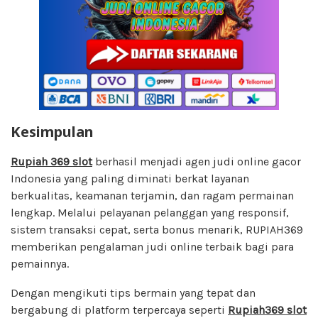
Kesimpulan
Rupiah 369 slot
berhasil menjadi agen judi online gacor
Indonesia yang paling diminati berkat layanan
berkualitas, keamanan terjamin, dan ragam permainan
lengkap. Melalui pelayanan pelanggan yang responsif,
sistem transaksi cepat, serta bonus menarik, RUPIAH369
memberikan pengalaman judi online terbaik bagi para
pemainnya.
Dengan mengikuti tips bermain yang tepat dan
bergabung di platform terpercaya seperti
Rupiah369 slot