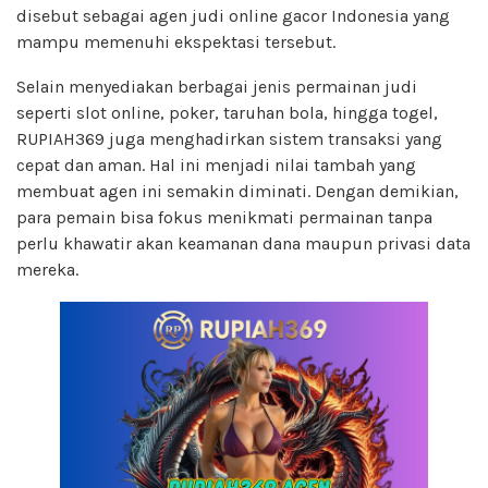
disebut sebagai agen judi online gacor Indonesia yang
mampu memenuhi ekspektasi tersebut.
Selain menyediakan berbagai jenis permainan judi
seperti slot online, poker, taruhan bola, hingga togel,
RUPIAH369 juga menghadirkan sistem transaksi yang
cepat dan aman. Hal ini menjadi nilai tambah yang
membuat agen ini semakin diminati. Dengan demikian,
para pemain bisa fokus menikmati permainan tanpa
perlu khawatir akan keamanan dana maupun privasi data
mereka.