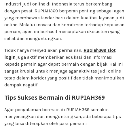
Industri judi online di Indonesia terus berkembang
dengan pesat. RUPIAH369 berperan penting sebagai agen
yang membawa standar baru dalam kualitas layanan judi
online. Melalui inovasi dan komitmen terhadap kepuasan
pemain, agen ini berhasil menciptakan ekosistem yang
sehat dan menguntungkan.
Tidak hanya menyediakan permainan,
Rupiah369 slot
login
juga aktif memberikan edukasi dan informasi
kepada pemain agar dapat bermain dengan bijak. Hal ini
sangat krusial untuk menjaga agar aktivitas judi online
tetap dalam koridor yang positif dan tidak menimbulkan
dampak negatif.
Tips Sukses Bermain di RUPIAH369
Agar pengalaman bermain di RUPIAH369 semakin
menyenangkan dan menguntungkan, ada beberapa tips
yang bisa diterapkan oleh para pemain: