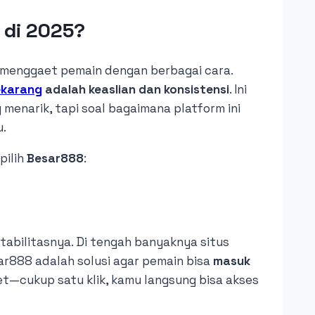
 di 2025?
 menggaet pemain dengan berbagai cara.
ekarang
adalah keaslian dan konsistensi
. Ini
menarik, tapi soal bagaimana platform ini
u.
pilih
Besar888
:
stabilitasnya. Di tengah banyaknya situs
esar888 adalah solusi agar pemain bisa
masuk
ibet—cukup satu klik, kamu langsung bisa akses