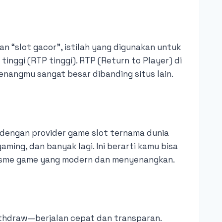
n “slot gacor”, istilah yang digunakan untuk
nggi (RTP tinggi). RTP (Return to Player) di
enangmu sangat besar dibanding situs lain.
dengan provider game slot ternama dunia
ming, dan banyak lagi. Ini berarti kamu bisa
anisme game yang modern dan menyenangkan.
thdraw—berjalan cepat dan transparan.