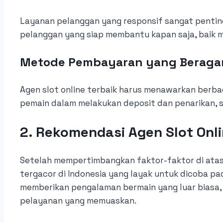
Layanan pelanggan yang responsif sangat penting
pelanggan yang siap membantu kapan saja, baik me
Metode Pembayaran yang Berag
Agen slot online terbaik harus menawarkan ber
pemain dalam melakukan deposit dan penarikan, se
2. Rekomendasi Agen Slot Onl
Setelah mempertimbangkan faktor-faktor di atas, 
tergacor di Indonesia yang layak untuk dicoba pa
memberikan pengalaman bermain yang luar biasa,
pelayanan yang memuaskan.