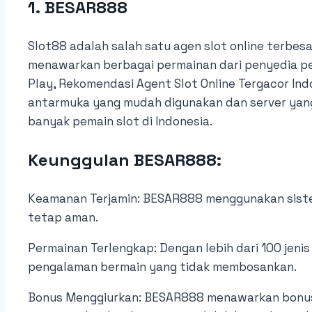
1. BESAR888
Slot88 adalah salah satu agen slot online terbesa
menawarkan berbagai permainan dari penyedia pe
Play, Rekomendasi Agent Slot Online Tergacor In
antarmuka yang mudah digunakan dan server yang 
banyak pemain slot di Indonesia.
Keunggulan BESAR888:
Keamanan Terjamin: BESAR888 menggunakan siste
tetap aman.
Permainan Terlengkap: Dengan lebih dari 100 jen
pengalaman bermain yang tidak membosankan.
Bonus Menggiurkan: BESAR888 menawarkan bonus 