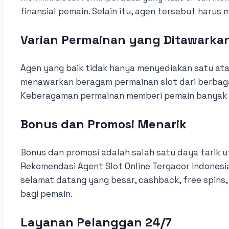
finansial pemain. Selain itu, agen tersebut harus me
Varian Permainan yang Ditawarka
Agen yang baik tidak hanya menyediakan satu atau
menawarkan beragam permainan slot dari berbaga
Keberagaman permainan memberi pemain banyak pi
Bonus dan Promosi Menarik
Bonus dan promosi adalah salah satu daya tarik u
Rekomendasi Agent Slot Online Tergacor Indones
selamat datang yang besar, cashback, free spins
bagi pemain.
Layanan Pelanggan 24/7