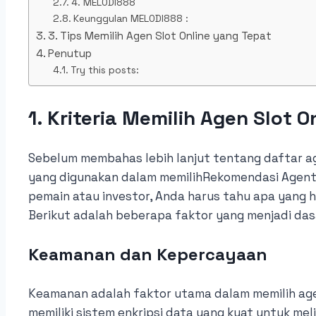
4. MELODI888
Keunggulan MELODI888 :
3. Tips Memilih Agen Slot Online yang Tepat
Penutup
Try this posts:
1. Kriteria Memilih Agen Slot O
Sebelum membahas lebih lanjut tentang daftar ag
yang digunakan dalam memilihRekomendasi Agent S
pemain atau investor, Anda harus tahu apa yang ha
Berikut adalah beberapa faktor yang menjadi dasa
Keamanan dan Kepercayaan
Keamanan adalah faktor utama dalam memilih agen
memiliki sistem enkripsi data yang kuat untuk mel