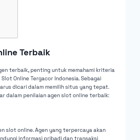
nline Terbaik
en terbaik, penting untuk memahami kriteria
lot Online Tergacor Indonesia. Sebagai
rus dicari dalam memilih situs yang tepat.
r dalam penilaian agen slot online terbaik:
 slot online. Agen yang terpercaya akan
indungi informasi pribadi dan transaksi