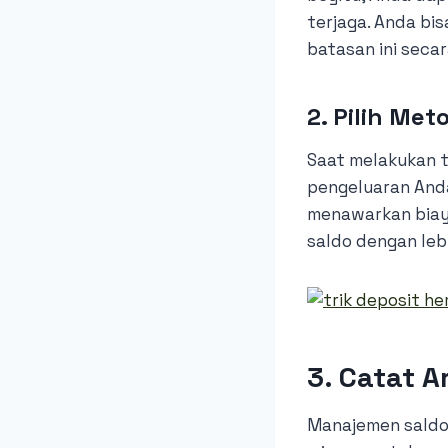
terjaga. Anda b
batasan ini secar
2. Pilih Me
Saat melakukan tr
pengeluaran Anda
menawarkan biaya
saldo dengan lebi
3. Catat 
Manajemen saldo