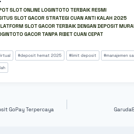
OT SLOT ONLINE LOGINTOTO TERBAIK RESMI
SITUS SLOT GACOR STRATEGI CUAN ANTI KALAH 2025
LATFORM SLOT GACOR TERBAIK DENGAN DEPOSIT MURA
OGINTOTO GACOR TANPA RIBET CUAN CEPAT
irtual
#
deposit hemat 2025
#
limit deposit
#
manajemen sa
dah
sit GoPay Terpercaya
Garuda88