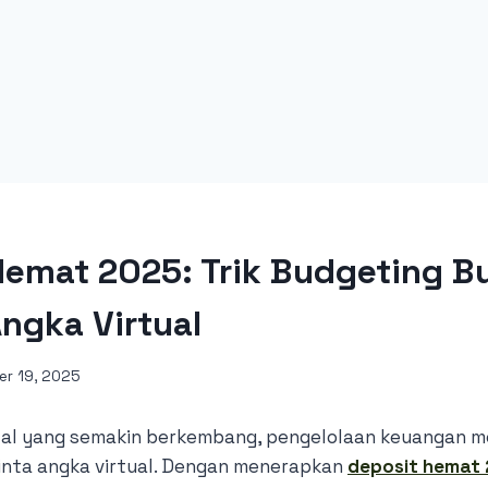
Hemat 2025: Trik Budgeting B
ngka Virtual
r 19, 2025
tal yang semakin berkembang, pengelolaan keuangan me
inta angka virtual. Dengan menerapkan
deposit hemat