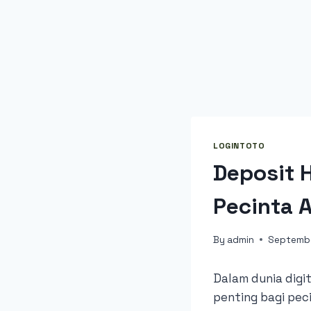
LOGINTOTO
Deposit 
Pecinta A
By
admin
Septembe
Dalam dunia digi
penting bagi pec