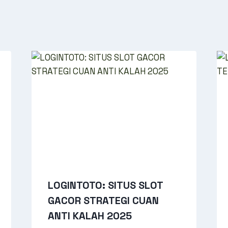
LOGINTOTO: SITUS SLOT
GACOR STRATEGI CUAN
ANTI KALAH 2025