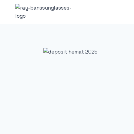
Skip
to
content