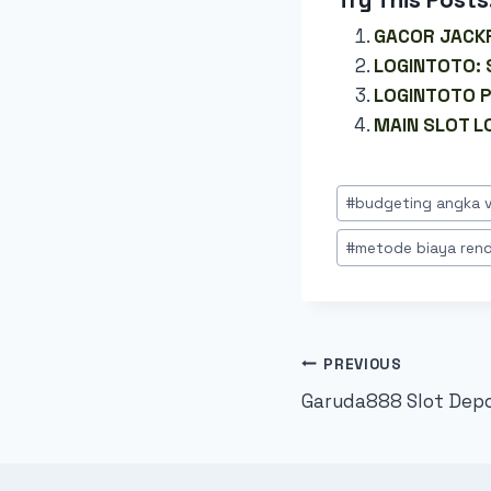
GACOR JACKP
LOGINTOTO: 
LOGINTOTO P
MAIN SLOT L
Post
#
budgeting angka v
Tags:
#
metode biaya ren
Post
PREVIOUS
Garuda888 Slot Depo
navigation